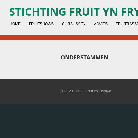
Ga
STICHTING
FRUIT YN FR
direct
naar
HOME
FRUITSHOWS
CURSUSSEN
ADVIES
FRUITRASS
de
hoofdinhoud
ONDERSTAMMEN
© 2020 - 2026 Fruit yn Fryslan