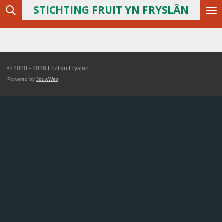
STICHTING
FRUIT YN FRYSLÂN
Ga
direct
naar
de
hoofdinhoud
© 2020 - 2026 Fruit yn Fryslan
Powered by
JouwWeb