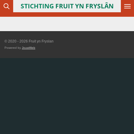
STICHTING
FRUIT YN FRYSLÂN
Ga
direct
naar
de
hoofdinhoud
© 2020 - 2026 Fruit yn Fryslan
Powered by
JouwWeb