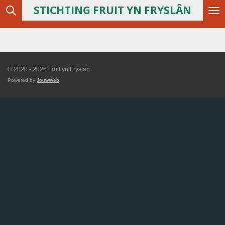
STICHTING
FRUIT YN FRYSLÂN
Ga
direct
naar
de
hoofdinhoud
© 2020 - 2026 Fruit yn Fryslan
Powered by
JouwWeb