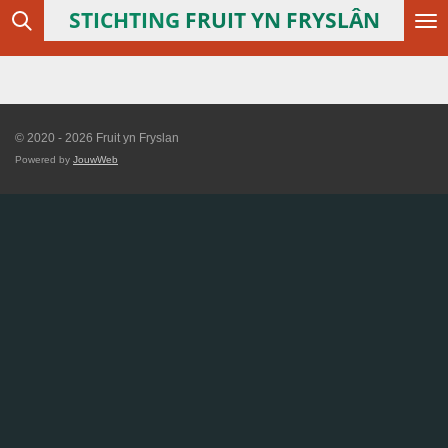
STICHTING
FRUIT YN FRYSLÂN
Ga
direct
naar
de
hoofdinhoud
© 2020 - 2026 Fruit yn Fryslan
Powered by
JouwWeb