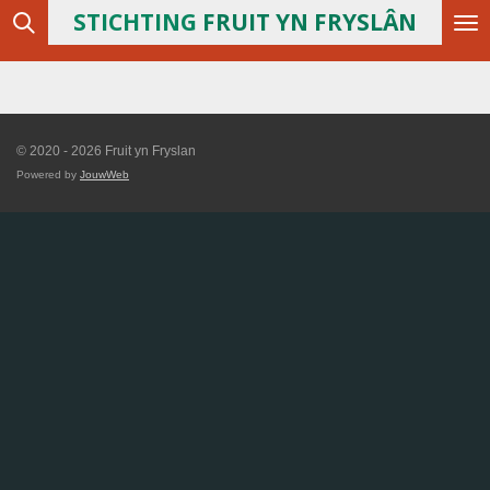
STICHTING
FRUIT YN FRYSLÂN
Ga
direct
naar
de
hoofdinhoud
© 2020 - 2026 Fruit yn Fryslan
Powered by
JouwWeb