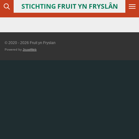
STICHTING
FRUIT YN FRYSLÂN
Ga
direct
naar
de
hoofdinhoud
© 2020 - 2026 Fruit yn Fryslan
Powered by
JouwWeb