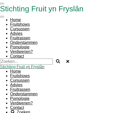
Ga
Stichting
Fruit yn Fryslân
direct
naar
de
Home
hoofdinhoud
Fruitshows
Cursussen
Advies
Fruitrassen
Onderstammen
Pomologie
Verdwenen?
Contact
Stichting
Fruit yn Fryslân
Home
Fruitshows
Cursussen
Advies
Fruitrassen
Onderstammen
Pomologie
Verdwenen?
Contact
Zoeken