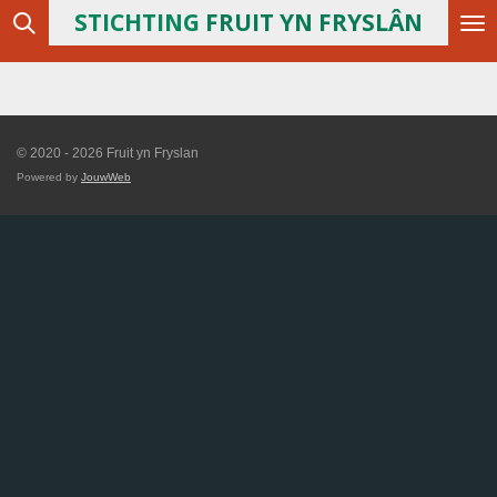
STICHTING
FRUIT YN FRYSLÂN
Ga
direct
naar
de
hoofdinhoud
© 2020 - 2026 Fruit yn Fryslan
Powered by
JouwWeb