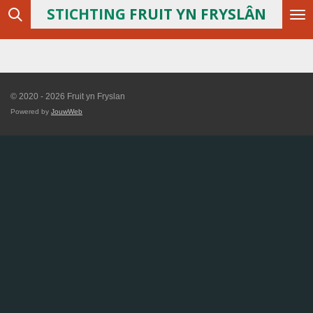
STICHTING
FRUIT YN FRYSLÂN
Ga
direct
naar
de
hoofdinhoud
© 2020 - 2026 Fruit yn Fryslan
Powered by
JouwWeb